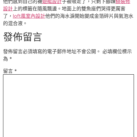
他們感到自己的襪
遊艇設計
子被吸走了，只剩下腳踝
綠裝修
設計
上的標籤在隨風飄盪。地面上的雙魚座們哭得更厲害
了，
loft風室內設計
他們的海水淚開始變成金箔碎片與氣泡水
的混合液。
發佈留言
發佈留言必須填寫的電子郵件地址不會公開。
必填欄位標示
為
*
留言
*