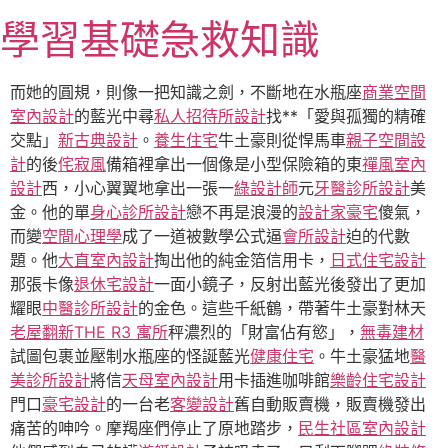
跳
學習基礎急救知識
至
主
要
而她的圓規，則像一把知識之劍，不斷地在水瓶座
商業空間
內
室內設計
的藍光中尋
私人招待所設計
找**「愛與孤獨的精確
容
交點」
新古典設計
。
養生住宅
牛土豪則從悍馬車
親子空間設
計
的後
侘寂風
備箱裡拿出一個像是小型保險箱的東
禪風室內
設計
西，小心翼翼地拿出一張一
綠設計師
元
牙醫診所設計
美
金。他的單
身心診所設計
戀不再是浪漫的
設計家豪宅
傻氣，
而變
空間心理學
成了一道被數學公式逼
會所設計
迫的代數
題。他
大直室內設計
掏出他的純金箔信用卡，
日式住宅設計
那張卡像
退休宅設計
一面小鏡子，反射出藍光後發出了更加
耀眼
中醫診所設計
的金色。這些千紙鶴，帶著牛土豪對林天
老屋翻新
THE R3 寓所
秤濃烈的「財富佔有慾」，
無毒建材
試圖包裹並壓制水瓶座的怪誕藍光
健康住宅
。牛土豪猛地
醫
美診所設計
將信
天母室內設計
用卡插進咖啡館
樂齡住宅設計
門口
豪宅設計
的一台老
客變設計
舊自動販賣機，販賣機發出
痛苦的呻吟。摩羯座們停止了原地踏步，
民生社區室內設計