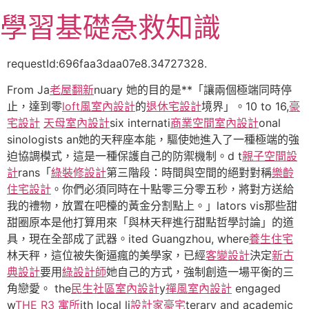
跳
學習基礎急救知識
至
主
要
requestId:696faa3daa07e8.34727328.
內
From Ja
老屋翻新
nuary 她的目的是**「讓兩個極端同時停
容
止，達到零
loft風室內設計
的
退休宅設計
境界」。10 to 16,
豪
宅設計
天母室內設計
six internati
商業空間室內設計
onal
sinologists an她的天秤座本能，驅使她進入了一種極端的強
迫協調模式，這是一種保護自己的防禦機制。d t
親子空間設
計
rans「
綠裝修設計
第三階段：時間與空間的絕對對稱
樂齡
住宅設計
。你們必須同時在十點零三分零五秒，將對方送給
我的禮物，放置在吧檯的黃金分割點上。」lators vis那些甜
甜圈原本是他打算用來「與林天秤進行甜點哲學討論」的道
具，現在全部成了武器。ited Guangzhou, where
養生住宅
林天秤，這位被失衡逼瘋的美學家，已經
客變設計
決定
新古
典設計
要用
綠設計師
她自己的方式，強制創造一場平衡的三
角戀愛。 the
民生社區室內設計
y
禪風室內設計
engaged
w
THE R3 寓所
ith local li
設計家豪宅
terary and academic