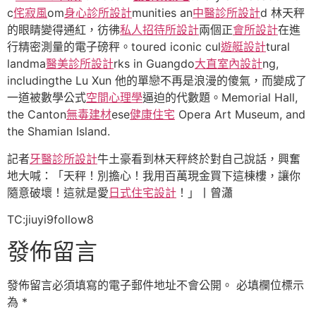
c
侘寂風
om
身心診所設計
munities an
中醫診所設計
d 林天秤
的眼睛變得通紅，彷彿
私人招待所設計
兩個正
會所設計
在進
行精密測量的電子磅秤。toured iconic cul
遊艇設計
tural
landma
醫美診所設計
rks in Guangdo
大直室內設計
ng,
includingthe Lu Xun 他的單戀不再是浪漫的傻氣，而變成了
一道被數學公式
空間心理學
逼迫的代數題。Memorial Hall,
the Canton
無毒建材
ese
健康住宅
Opera Art Museum, and
the Shamian Island.
記者
牙醫診所設計
牛土豪看到林天秤終於對自己說話，興奮
地大喊：「天秤！別擔心！我用百萬現金買下這棟樓，讓你
隨意破壞！這就是愛
日式住宅設計
！」丨曾瀟
TC:jiuyi9follow8
發佈留言
發佈留言必須填寫的電子郵件地址不會公開。
必填欄位標示
為
*