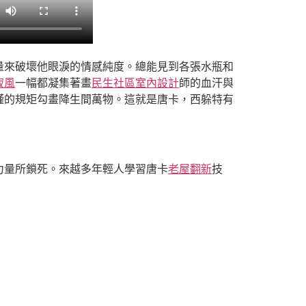
量來破壞他眼淚的情感純度。總能見到各張水瓶和
寂風
一幅都凝集著畫
民生社區室內設計
師的血汗與
謹的規矩勾畫降生間萬物。這就是唐卡，西躲特有
力量所鎖死。來越多年輕人學習唐卡
老屋翻新
技