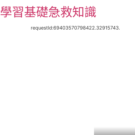
跳
學習基礎急救知識
至
主
要
requestId:69403570798422.32915743.
內
容