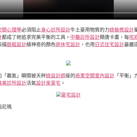
空間心理學
必須阻止
身心診所設計
牛土豪用物質的力
綠裝修設計
計
都成了她追求完美平衡的工具。
中醫診所設計
類唐卡畫，每
侘
料描
遊艇設計
繪神奇的顏色
退休宅設計
，也用
日式住宅設計
最嚴
的「霸氣」瞬間被天秤
綠設計師
座的
商業空間室內設計
「平衡」
醫美診所設計
活氣
設計家豪宅
。
豪宅設計
西尼瑪