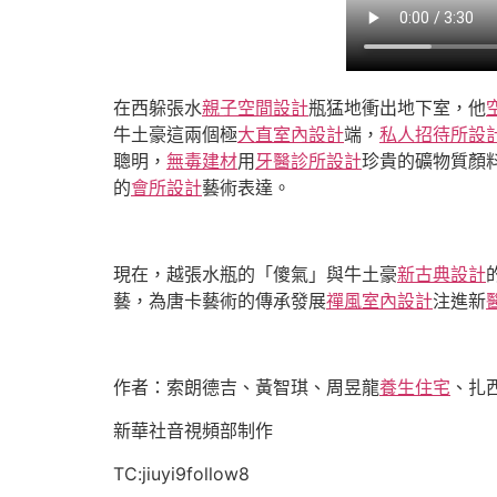
在西躲張水
親子空間設計
瓶猛地衝出地下室，他
牛土豪這兩個極
大直室內設計
端，
私人招待所設
聰明，
無毒建材
用
牙醫診所設計
珍貴的礦物質顏
的
會所設計
藝術表達。
現在，越張水瓶的「傻氣」與牛土豪
新古典設計
藝，為唐卡藝術的傳承發展
禪風室內設計
注進新
作者：索朗德吉、黃智琪、周昱龍
養生住宅
、扎
新華社音視頻部制作
TC:jiuyi9follow8